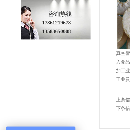
咨询热线
17861219678
13583650008
真空智
入食品
加工业
工业及
上条信
下条信